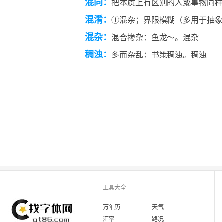
混同：
把本质上有区别的人或事物同
混淆：
①混杂；界限模糊（多用于抽象
混杂：
混合搀杂：鱼龙～。混杂
稠浊：
多而杂乱：书策稠浊。稠浊
工具大全
万年历
天气
汇率
路况