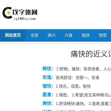
网站首页
全部
高兴
兴奋
愉快
愤怒
痛快的近义
畅快：
①舒畅；痛快：惩恶扬善，人心
安逸：
安闲舒适：贪图～。安逸
愉快：
1.快乐，适意。愉快
愿意：
1.情愿。 2.希望(发生某种情况
爽快：
1.舒适畅快;痛快。 2.直爽;直