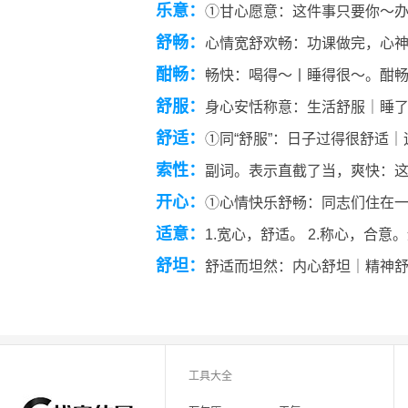
乐意：
①甘心愿意：这件事只要你～办
舒畅：
心情宽舒欢畅：功课做完，心
酣畅：
畅快：喝得～丨睡得很～。酣
舒服：
身心安恬称意：生活舒服｜睡
舒适：
①同“舒服”：日子过得很舒适
索性：
副词。表示直截了当，爽快：
开心：
①心情快乐舒畅：同志们住在
适意：
1.宽心，舒适。 2.称心，合意
舒坦：
舒适而坦然：内心舒坦｜精神
工具大全