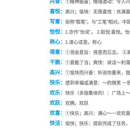
兴奋：
①精神振奋；情绪激动：令人
喜悦：
高兴；愉快：无限喜悦｜充满
写意：
俗称“粗笔”。与“工笔”相对。
怡悦：
1.亦作"怡说"。 2.取悦;喜悦。
称心：
1.遂心适意。称心
得意：
①领会意旨：得意而忘言。 ②
干脆：
①直截了当；爽快：说话～利落
高兴：
①愉快而兴奋：听说你要来，我
快乐：
感到幸福或满意：～的微笑 ㄧ
欢乐：
快乐（多指集体的）：广场上
欢跃：
欢腾。欢跃
欢喜：
①快乐；高兴：满心～ㄧ欢欢喜
快活：
愉快；快乐：提前完成了任务