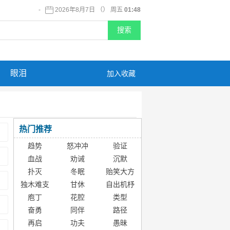
-
2026年8月7日 （） 周五
01:48
眼泪
加入收藏
热门推荐
趋势
怒冲冲
验证
血战
劝诫
沉默
扑灭
冬眠
贻笑大方
独木难支
甘休
自出机杼
庖丁
花腔
类型
奋勇
同伴
路径
再启
功夫
愚昧