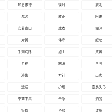
知恩报德
现时
瘦削
鸿沟
教正
阿谁
安若泰山
成衣
糊涂
对折
伟岸
赶赴
手到病除
施主
笑容
名称
寒暄
八股
凑集
方针
出卖
运送
护理
塞翁失马
宁死不屈
告急
洒脱
管辖
协和
致贺