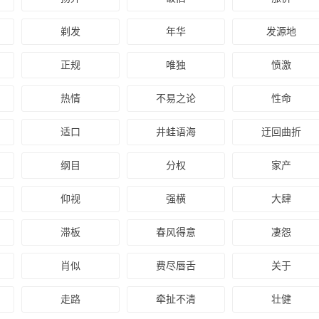
剃发
年华
发源地
正规
唯独
愤激
热情
不易之论
性命
适口
井蛙语海
迂回曲折
纲目
分权
家产
仰视
强横
大肆
滞板
春风得意
凄怨
肖似
费尽唇舌
关于
走路
牵扯不清
壮健