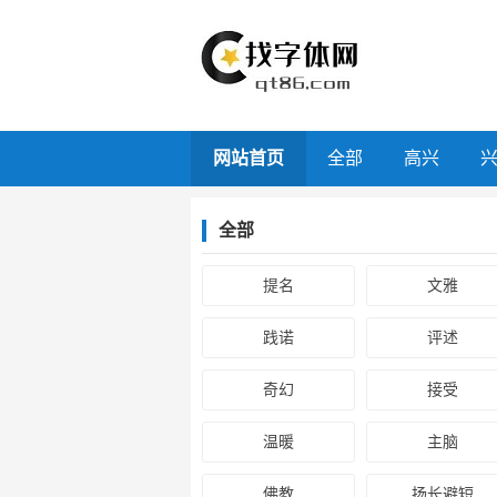
网站首页
全部
高兴
全部
提名
文雅
践诺
评述
奇幻
接受
温暖
主脑
佛教
扬长避短