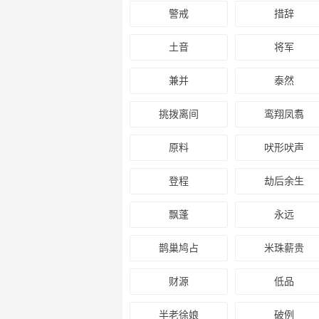
警戒
措辞
土音
将军
兼并
泰然
挑拨离间
鸾翔凤翥
原料
吠形吠声
登程
劫后余生
飘蓬
永远
鹊巢鸠占
米珠薪贵
财源
低品
半老徐娘
破例