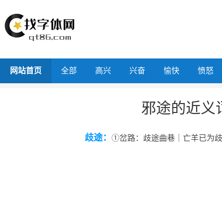
网站首页
全部
高兴
兴奋
愉快
愤怒
邪途的近义
歧途：
①岔路：歧途曲巷｜亡羊已为歧