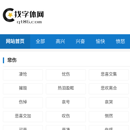
网站首页
全部
高兴
兴奋
愉快
愤怒
悲伤
凄怆
忧伤
悲喜交集
摧毁
热泪盈眶
悲欢离合
伤悼
哀号
哀哭
悲喜交加
叹伤
恻然
可悲
悲凄
伤感