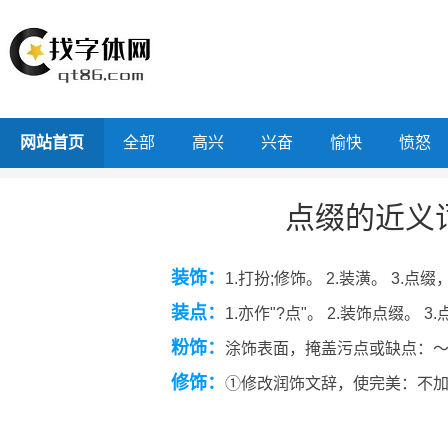
网站首页
全部
高兴
兴奋
愉快
愤怒
点缀的近义
装饰：
1.打扮;修饰。 2.装潢。 3.点
装点：
1.亦作"?点"。 2.装饰点缀。 3
粉饰：
涂饰表面，掩盖污点或缺点：～
修饰：
①修改润饰文辞，使完美：不