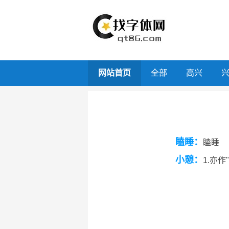
网站首页
全部
高兴
瞌睡：
瞌睡
小憩：
1.亦作