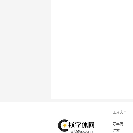
工具大全
万年历
汇率