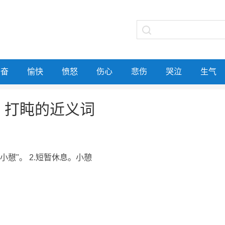
兴奋
愉快
愤怒
伤心
悲伤
哭泣
生气
打盹的近义词
"小憇"。 2.短暂休息。小憩