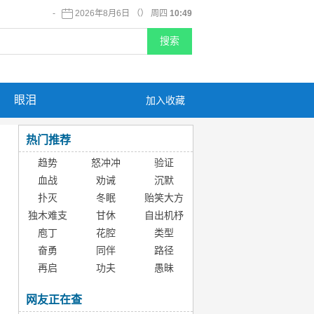
-
2026年8月6日 （） 周四
10:49
眼泪
加入收藏
热门推荐
趋势
怒冲冲
验证
血战
劝诫
沉默
扑灭
冬眠
贻笑大方
独木难支
甘休
自出机杼
庖丁
花腔
类型
奋勇
同伴
路径
再启
功夫
愚昧
网友正在查