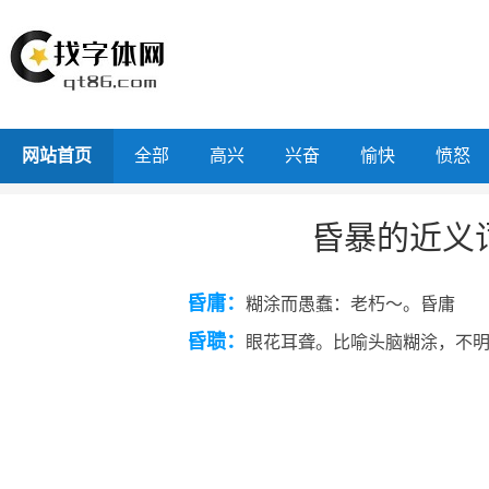
网站首页
全部
高兴
兴奋
愉快
愤怒
昏暴的近义
昏庸：
糊涂而愚蠢：老朽～。昏庸
昏聩：
眼花耳聋。比喻头脑糊涂，不