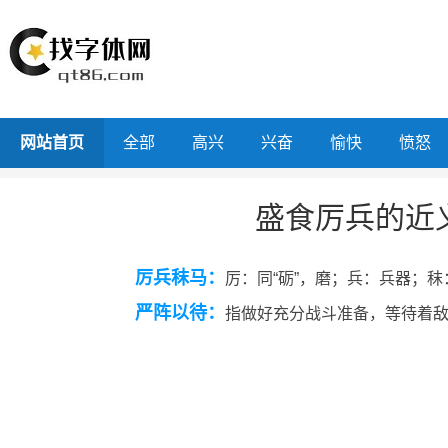
网站首页
全部
高兴
兴奋
愉快
愤怒
盛食厉兵的近
厉兵秣马：
厉：同“砺”，磨；兵：兵器；
严阵以待：
指做好充分战斗准备，等待着