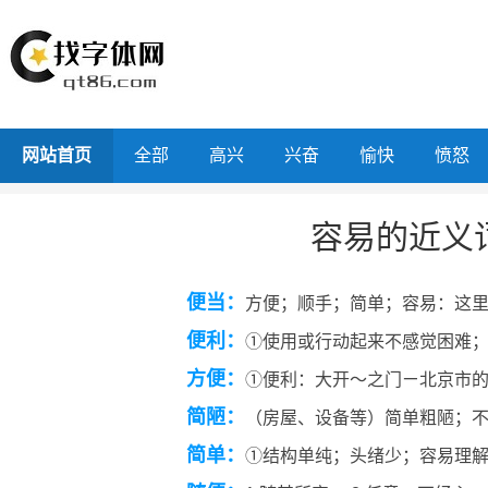
网站首页
全部
高兴
兴奋
愉快
愤怒
容易的近义
便当：
方便；顺手；简单；容易：这
便利：
①使用或行动起来不感觉困难
方便：
①便利：大开～之门ㄧ北京市
简陋：
（房屋、设备等）简单粗陋；
简单：
①结构单纯；头绪少；容易理