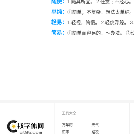
随便：
1.随其所宜。 2.任意﹔不经心。
单纯：
①简单；不复杂：想法太单纯。
轻易：
1.轻视，简慢。 2.轻佻浮躁。 
简易：
①简单而容易的：～办法。 ②
工具大全
万年历
天气
汇率
路况