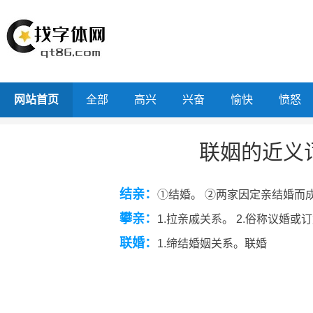
网站首页
全部
高兴
兴奋
愉快
愤怒
联姻的近义
结亲：
①结婚。 ②两家因定亲结婚而
攀亲：
1.拉亲戚关系。 2.俗称议婚或
联婚：
1.缔结婚姻关系。联婚