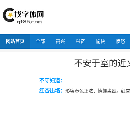
网站首页
全部
高兴
兴奋
愉快
愤怒
不安于室的近
不守妇道：
红杏出墙：
形容春色正浓，情趣盎然。红