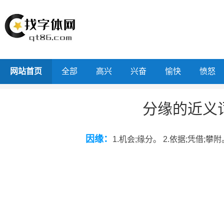
网站首页
全部
高兴
兴奋
愉快
愤怒
分缘的近义
因缘：
1.机会;缘分。 2.依据;凭借;攀附