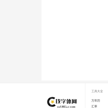
工具大全
万年历
汇率