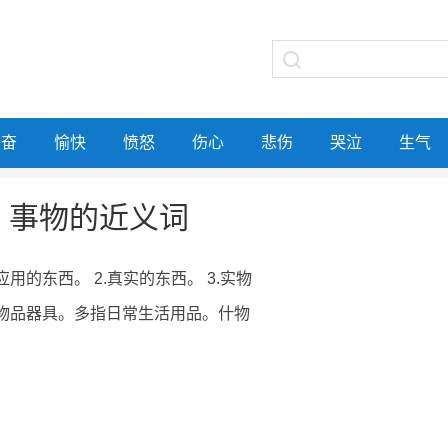
兴奋
愉快
愤怒
伤心
悲伤
哭泣
生气
事物的近义词
应用的东西。 2.真实的东西。 3.实物
种物品器具。多指日常生活用品。什物