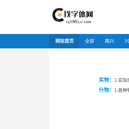
网站首页
全部
高兴
实物：
1.实际
什物：
1.各