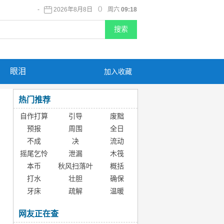
-
2026年8月8日 （） 周六
09:18
眼泪
加入收藏
热门推荐
自作打算
引导
废黜
预报
周围
全日
不成
决
流动
摇尾乞怜
泄漏
木筏
本币
秋风扫落叶
概括
打水
壮胆
确保
牙床
疏解
温暖
网友正在查