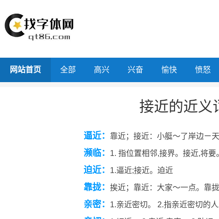
网站首页
全部
高兴
兴奋
愉快
愤怒
接近的近义
逼近：
靠近；接近：小艇～了岸边ㄧ
濒临：
1. 指位置相邻,接界。接近,将
迫近：
1.逼近;接近。迫近
靠拢：
挨近；靠近：大家～一点。靠
亲密：
1.亲近密切。 2.指亲近密切的