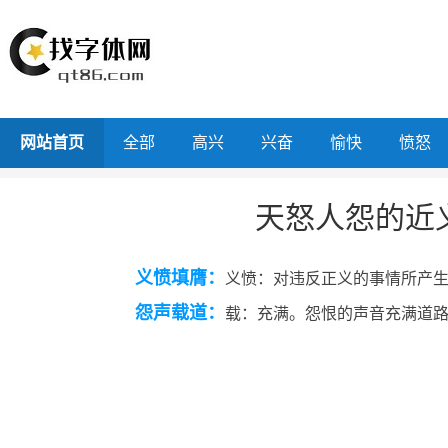
网站首页
全部
高兴
兴奋
愉快
愤怒
天怒人怨的近
义愤填膺：
义愤：对违反正义的事情所产
怨声载道：
载：充满。怨恨的声音充满道