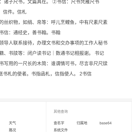
：诸子尺书，文篇具在。 ②书信：尺书凭雁尺书
信，信件。信札
的丝织物，如绢、帛等：呼儿烹鲤鱼，中有尺素尺素
书信：通经史，善书翰。书翰
领导人联系接待，办理文书和交办事项的工作人秘书
籍、书牍等：闭户读书记｜数通书记相报谢。 书记
书写用的一尺长的木简：谁谓情可书，尽言非尺尺牍
传送书札的使者。书指函札，信指使人。 2书信
其他查询
天气
查名字
归属地
base64
路况
系统文件