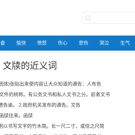
兴奋
愉快
愤怒
伤心
悲伤
哭泣
生气
文牍的近义词
、团体)张贴出来使内容让大众知道的通告：人布告
文件的统称。有公务文书和私人文书之分。前者文书
文德告谕。 2.政府机关发布的通告。文告
函牍往来。函牍
代用以书写文字的竹木简。长一尺二寸，或倍之尺简