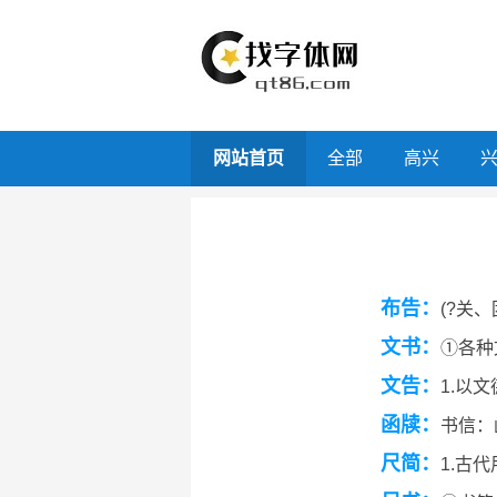
网站首页
全部
高兴
布告：
(?关
文书：
①各种
文告：
1.以
函牍：
书信：
尺简：
1.古