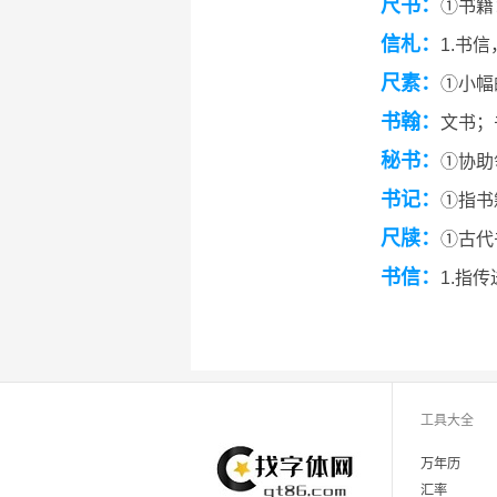
尺书：
①书籍
信札：
1.书
尺素：
①小幅
书翰：
文书；
秘书：
①协助
书记：
①指书
尺牍：
①古代
书信：
1.指
工具大全
万年历
汇率