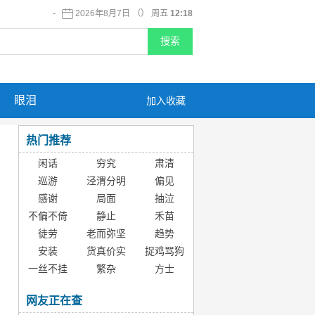
-
2026年8月7日 （） 周五
12:18
眼泪
加入收藏
热门推荐
闲话
穷究
肃清
巡游
泾渭分明
偏见
感谢
局面
抽泣
不偏不倚
静止
禾苗
徒劳
老而弥坚
趋势
安装
货真价实
捉鸡骂狗
一丝不挂
繁杂
方士
网友正在查