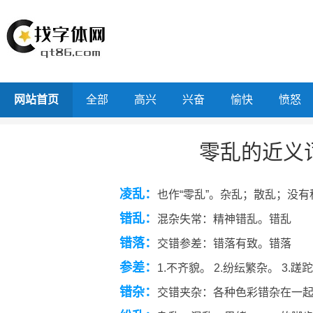
网站首页
全部
高兴
兴奋
愉快
愤怒
零乱的近义
凌乱：
也作“零乱”。杂乱；散乱；没
错乱：
混杂失常：精神错乱。错乱
错落：
交错参差：错落有致。错落
参差：
1.不齐貌。 2.纷纭繁杂。 3.蹉
错杂：
交错夹杂：各种色彩错杂在一