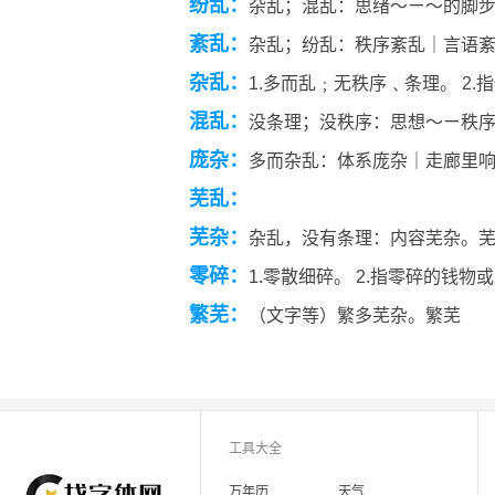
纷乱：
杂乱；混乱：思绪～ㄧ～的脚
紊乱：
杂乱；纷乱：秩序紊乱｜言语
杂乱：
1.多而乱﹔无秩序﹑条理。 2.
混乱：
没条理；没秩序：思想～ㄧ秩
庞杂：
多而杂乱：体系庞杂｜走廊里
芜乱：
芜杂：
杂乱，没有条理：内容芜杂。
零碎：
1.零散细碎。 2.指零碎的钱物
繁芜：
（文字等）繁多芜杂。繁芜
工具大全
万年历
天气