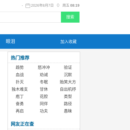
-
2026年8月7日 （） 周五
08:19
眼泪
加入收藏
热门推荐
趋势
怒冲冲
验证
血战
劝诫
沉默
扑灭
冬眠
贻笑大方
独木难支
甘休
自出机杼
庖丁
花腔
类型
奋勇
同伴
路径
再启
功夫
愚昧
网友正在查