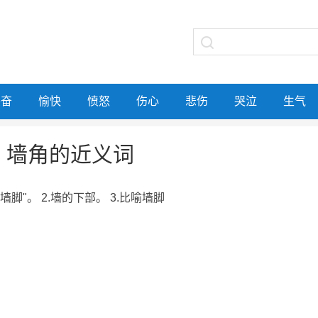
兴奋
愉快
愤怒
伤心
悲伤
哭泣
生气
墙角的近义词
"墙脚"。 2.墙的下部。 3.比喻墙脚