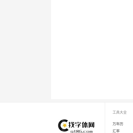
工具大全
万年历
汇率