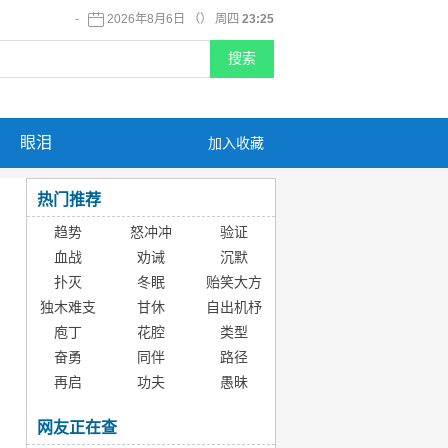
-
2026年8月6日 （） 周四
23:25
眼泪
加入收藏
热门推荐
趋势
怒冲冲
验证
血战
劝诫
沉默
扑灭
冬眠
贻笑大方
独木难支
甘休
自出机杼
庖丁
花腔
类型
奋勇
同伴
路径
再启
功夫
愚昧
网友正在查