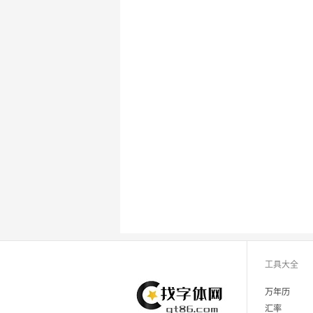
工具大全
万年历
汇率