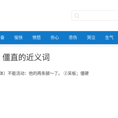
兴奋
愉快
愤怒
伤心
悲伤
哭泣
生气
僵直的近义词
体）不能活动：他的两条腿～了。 ②呆板；僵硬