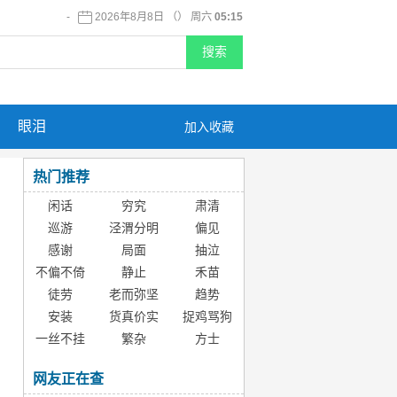
-
2026年8月8日 （） 周六
05:15
眼泪
加入收藏
热门推荐
闲话
穷究
肃清
巡游
泾渭分明
偏见
感谢
局面
抽泣
不偏不倚
静止
禾苗
徒劳
老而弥坚
趋势
安装
货真价实
捉鸡骂狗
一丝不挂
繁杂
方士
网友正在查