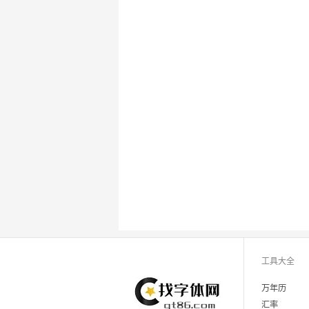
工具大全
万年历
汇率