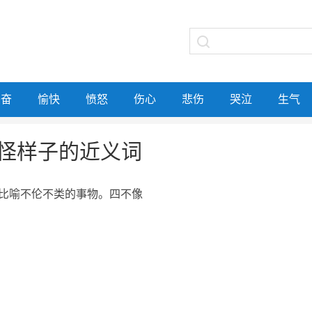
兴奋
愉快
愤怒
伤心
悲伤
哭泣
生气
怪样子的近义词
比喻不伦不类的事物。四不像