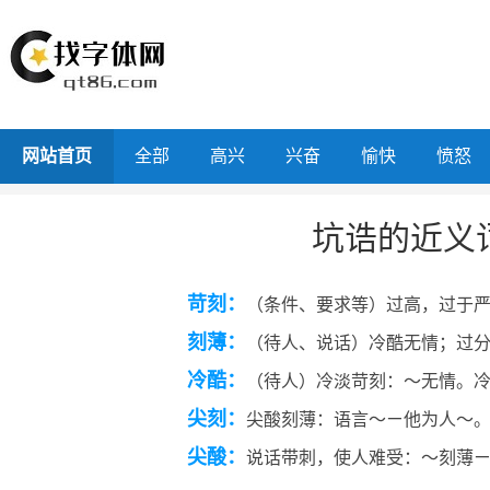
网站首页
全部
高兴
兴奋
愉快
愤怒
坑诰的近义
苛刻：
（条件、要求等）过高，过于
刻薄：
（待人、说话）冷酷无情；过
冷酷：
（待人）冷淡苛刻：～无情。
尖刻：
尖酸刻薄：语言～ㄧ他为人～
尖酸：
说话带刺，使人难受：～刻薄