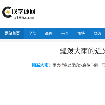
网站首页
全部
高兴
兴奋
愉快
愤怒
瓢泼大雨的近
倾盆大雨：
雨大得象盆里的水直往下倒。