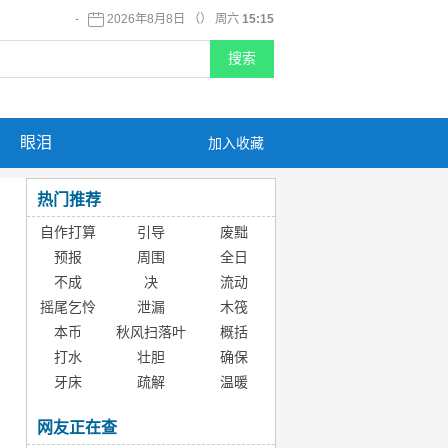
-
2026年8月8日 （） 周六
15:15
眼泪
加入收藏
热门推荐
自作打算
引导
废黜
预报
周围
全日
不成
决
流动
摇尾乞怜
泄漏
木筏
本币
秋风扫落叶
概括
打水
壮胆
确保
牙床
疏解
温暖
网友正在查