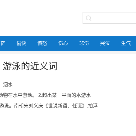
兴奋
愉快
愤怒
伤心
悲伤
哭泣
生气
游泳的近义词
水。泅水
或动物在水中游动。 2.超出某一平面的水游水
游;游泳。南朝宋刘义庆《世说新语．任诞》:拍浮