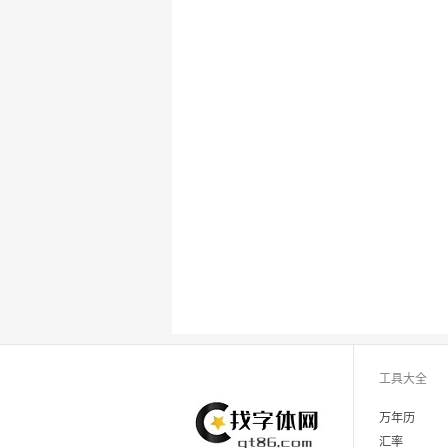
工具大全
万年历
汇率