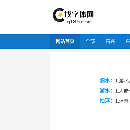
网站首页
全部
高兴
泅水：
1.游
游水：
1.人
拍浮：
1.浮