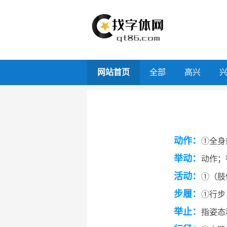
网站首页
全部
高兴
动作：
①全身
举动：
动作；
活动：
①（肢
步履：
①行步
举止：
指姿态