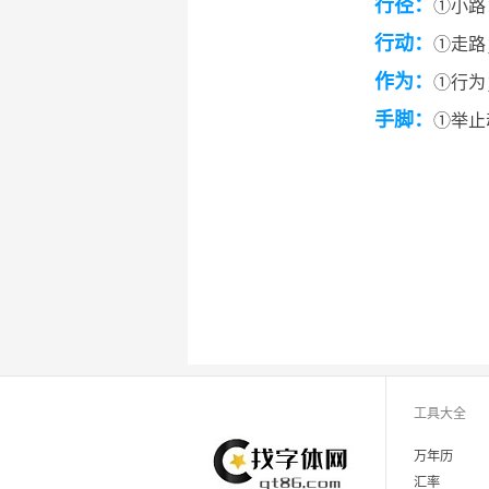
行径：
①小路
行动：
①走路
作为：
①行为
手脚：
①举止
工具大全
万年历
汇率