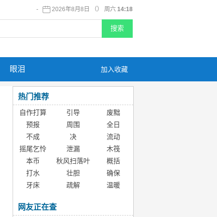
-
2026年8月8日 （） 周六
14:18
眼泪
加入收藏
热门推荐
自作打算
引导
废黜
预报
周围
全日
不成
决
流动
摇尾乞怜
泄漏
木筏
本币
秋风扫落叶
概括
打水
壮胆
确保
牙床
疏解
温暖
网友正在查