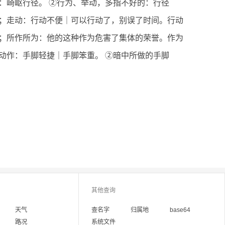
：崎岖行径。 ②行为、举动，多指不好的：行径
；走动：行动不便｜可以行动了，别误了时间。行动
；所作所为：他的这种作为危害了集体的荣誉。作为
动作：手脚轻捷｜手脚笨重。 ②暗中所做的手脚
其他查询
天气
查名字
归属地
base64
路况
系统文件