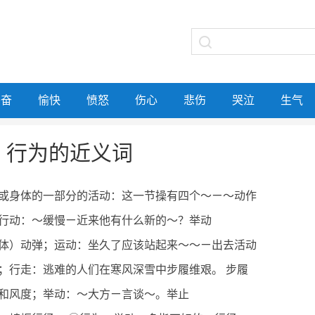
兴奋
愉快
愤怒
伤心
悲伤
哭泣
生气
行为的近义词
或身体的一部分的活动：这一节操有四个～ㄧ～动作
行动：～缓慢ㄧ近来他有什么新的～？举动
体）动弹；运动：坐久了应该站起来～～ㄧ出去活动
；行走：逃难的人们在寒风深雪中步履维艰。 步履
和风度；举动：～大方ㄧ言谈～。举止