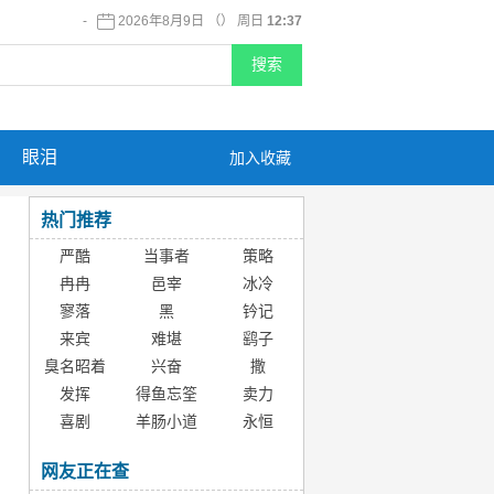
-
2026年8月9日 （） 周日
12:37
眼泪
加入收藏
热门推荐
严酷
当事者
策略
冉冉
邑宰
冰冷
寥落
黑
钤记
来宾
难堪
鹞子
臭名昭着
兴奋
撒
发挥
得鱼忘筌
卖力
喜剧
羊肠小道
永恒
网友正在查