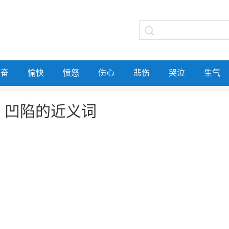
兴奋
愉快
愤怒
伤心
悲伤
哭泣
生气
凹陷的近义词