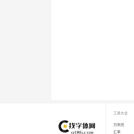
工具大全
万年历
汇率