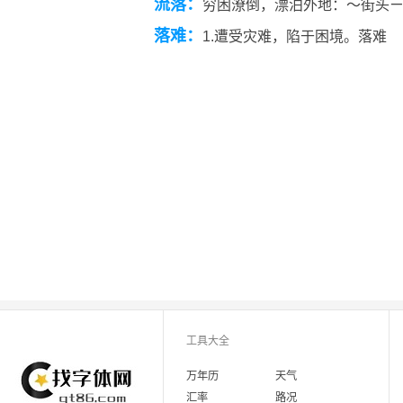
流落：
穷困潦倒，漂泊外地：～街头
落难：
1.遭受灾难，陷于困境。落难
工具大全
万年历
天气
汇率
路况