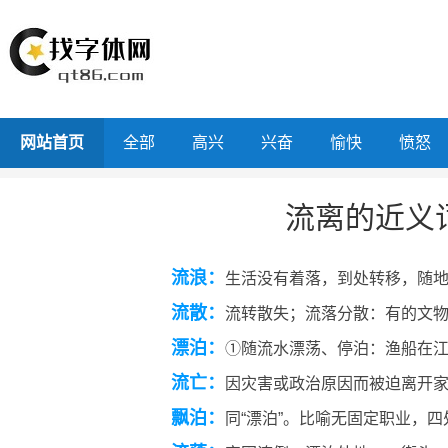
网站首页
全部
高兴
兴奋
愉快
愤怒
流离的近义
流浪：
生活没有着落，到处转移，随
流散：
流转散失；流落分散：有的文
漂泊：
①随流水漂荡、停泊：渔船在江
流亡：
因灾害或政治原因而被迫离开
飘泊：
同“漂泊”。比喻无固定职业，