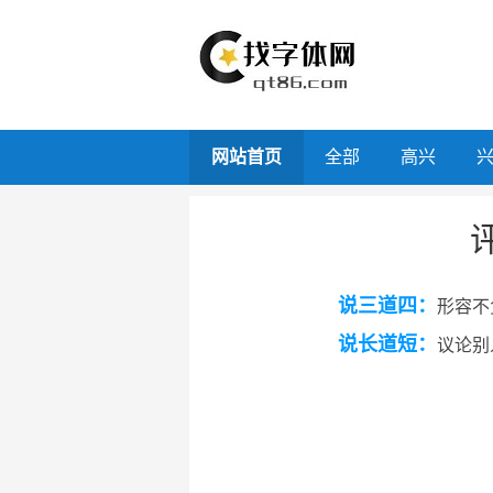
网站首页
全部
高兴
说三道四：
形容不
说长道短：
议论别