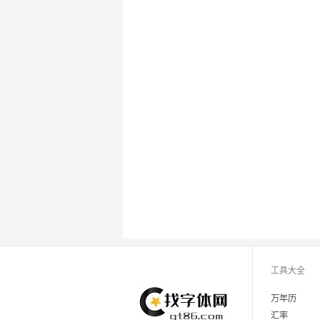
工具大全
万年历
汇率