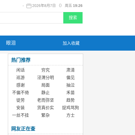
-
2026年8月7日 （） 周五
19:26
眼泪
加入收藏
热门推荐
闲话
穷究
肃清
巡游
泾渭分明
偏见
感谢
局面
抽泣
不偏不倚
静止
禾苗
徒劳
老而弥坚
趋势
安装
货真价实
捉鸡骂狗
一丝不挂
繁杂
方士
网友正在查