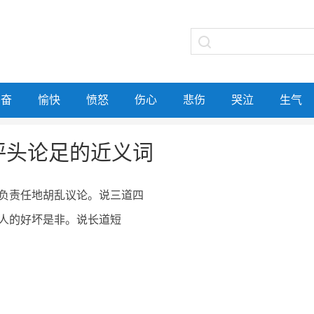
兴奋
愉快
愤怒
伤心
悲伤
哭泣
生气
评头论足的近义词
负责任地胡乱议论。说三道四
人的好坏是非。说长道短