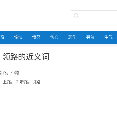
兴奋
愉快
愤怒
伤心
悲伤
哭泣
生气
领路的近义词
导引路。带路
程，上路。 2.带路。引路