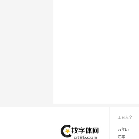
工具大全
万年历
汇率