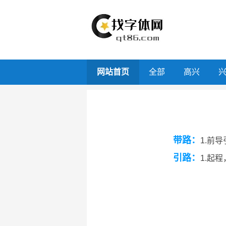
网站首页
全部
高兴
带路：
1.前
引路：
1.起