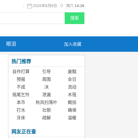
-
2026年8月8日 （） 周六
14:26
眼泪
加入收藏
热门推荐
自作打算
引导
废黜
预报
周围
全日
不成
决
流动
摇尾乞怜
泄漏
木筏
本币
秋风扫落叶
概括
打水
壮胆
确保
牙床
疏解
温暖
网友正在查