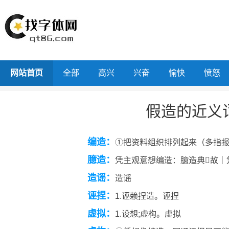
网站首页
全部
高兴
兴奋
愉快
愤怒
假造的近义
编造：
①把资料组织排列起来（多指
臆造：
凭主观意想编造：臆造典故｜
造谣：
造谣
诬捏：
1.诬赖捏造。诬捏
虚拟：
1.设想;虚构。虚拟