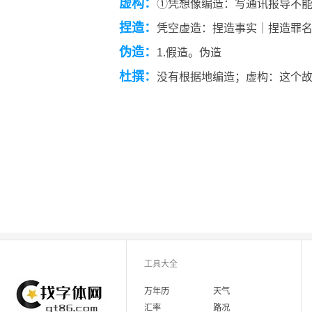
虚构：
①凭想像编造：写通讯报导不能
捏造：
凭空虚造：捏造事实｜捏造罪
伪造：
1.假造。伪造
杜撰：
没有根据地编造；虚构：这个
工具大全
万年历
天气
汇率
路况