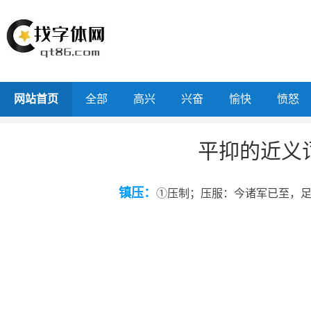
网站首页
全部
高兴
兴奋
愉快
愤怒
平抑的近义
镇压：
①压制；压服：今诸军已至，