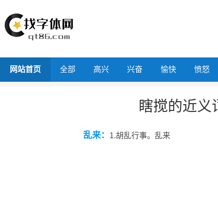
网站首页
全部
高兴
兴奋
愉快
愤怒
瞎搅的近义
乱来：
1.胡乱行事。乱来