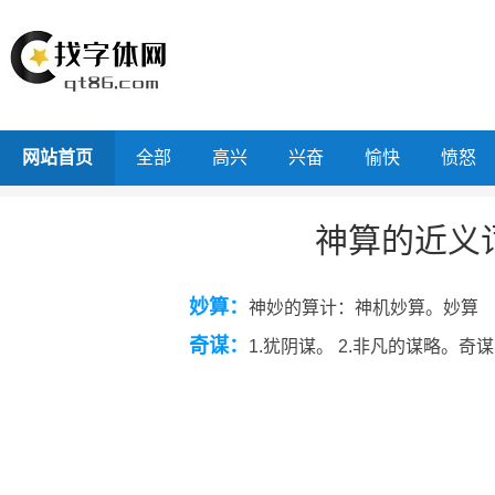
网站首页
全部
高兴
兴奋
愉快
愤怒
神算的近义
妙算：
神妙的算计：神机妙算。妙算
奇谋：
1.犹阴谋。 2.非凡的谋略。奇谋