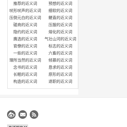
推荐的近义词
预想的近义词
吠形吠声的近义词
细软的近义词
压倒元白的近义词
鲠直的近义词
磋商的近义词
压服的近义词
隐约的近义词
熔化的近义词
膺选的近义词
气壮山河的近义词
官僚的近义词
标志的近义词
一些的近义词
六畜的近义词
理所当然的近义词
倾慕的近义词
念书的近义词
恳求的近义词
长眠的近义词
原形的近义词
构造的近义词
退职的近义词