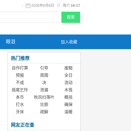
-
2026年8月8日 （） 周六
16:17
眼泪
加入收藏
热门推荐
自作打算
引导
废黜
预报
周围
全日
不成
决
流动
摇尾乞怜
泄漏
木筏
本币
秋风扫落叶
概括
打水
壮胆
确保
牙床
疏解
温暖
网友正在查