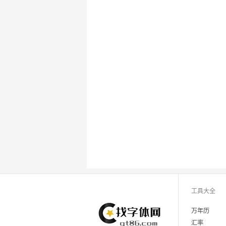
工具大全
万年历
汇率