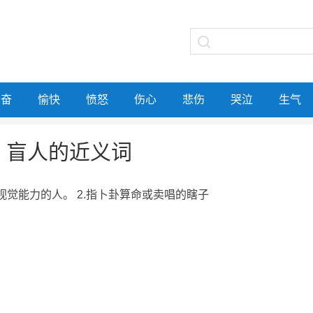
兴奋
愉快
愤怒
伤心
悲伤
哭泣
生气
盲人的近义词
去视觉能力的人。 2.指卜卦算命或卖唱的瞎子