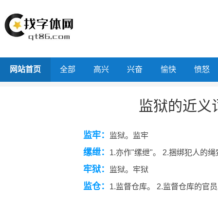
网站首页
全部
高兴
兴奋
愉快
愤怒
监狱的近义
监牢：
监狱。监牢
缧绁：
1.亦作"缧绁"。 2.捆绑犯人
牢狱：
监狱。牢狱
监仓：
1.监督仓库。 2.监督仓库的官员