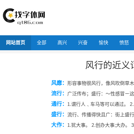
网站首页
全部
高兴
兴奋
愉快
愤怒
风行的近义
风靡：
形容事物很风行，像风吹倒草
流行：
广泛传布；盛行：～性感冒ㄧ
通行：
1.谓行人﹑车马等可以通过。 2
盛行：
流行、传播得快且广：街上盛
大作：
1.犹大事。 2.创办大事;大办。 