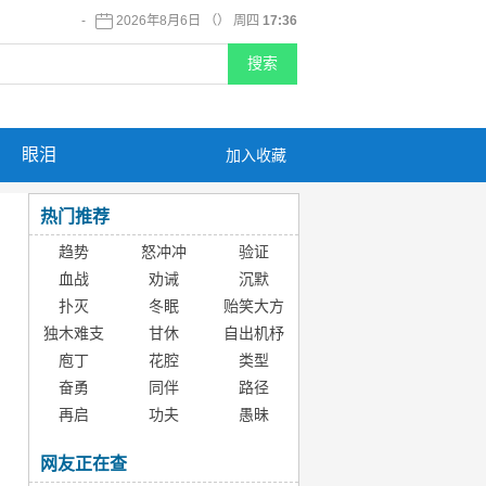
-
2026年8月6日 （） 周四
17:36
眼泪
加入收藏
热门推荐
趋势
怒冲冲
验证
血战
劝诫
沉默
扑灭
冬眠
贻笑大方
独木难支
甘休
自出机杼
庖丁
花腔
类型
奋勇
同伴
路径
再启
功夫
愚昧
网友正在查