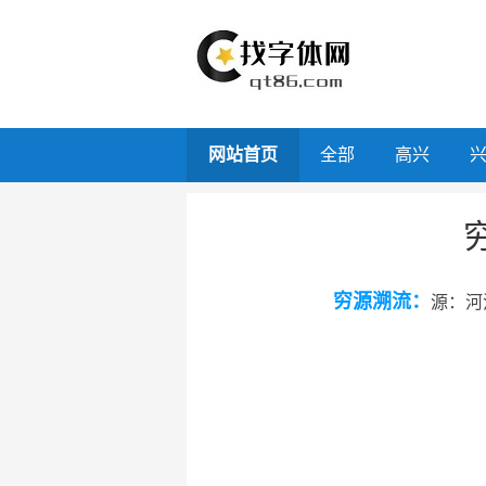
网站首页
全部
高兴
穷源溯流：
源：河