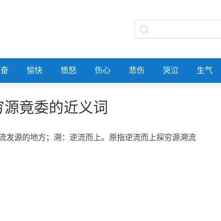
兴奋
愉快
愤怒
伤心
悲伤
哭泣
生气
穷源竟委的近义词
流发源的地方；溯：逆流而上。原指逆流而上探穷源溯流