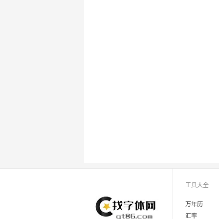
工具大全
万年历
汇率