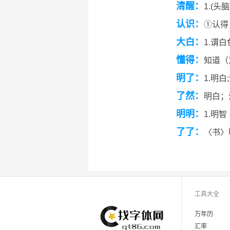
清醒：
1.(
认识：
①认得
大白：
1.谓白
懂得：
知道（
明了：
1.明
了然：
明白；
明明：
1.明
了了：
〈书〉
工具大全
万年历
汇率