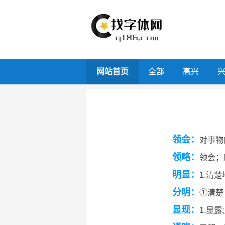
网站首页
全部
高兴
领会：
对事物
领略：
领会；
明显：
1.清
分明：
①清楚
显现：
1.显