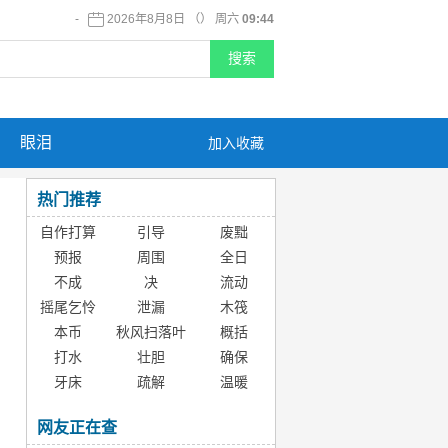
-
2026年8月8日 （） 周六
09:44
眼泪
加入收藏
热门推荐
自作打算
引导
废黜
预报
周围
全日
不成
决
流动
摇尾乞怜
泄漏
木筏
本币
秋风扫落叶
概括
打水
壮胆
确保
牙床
疏解
温暖
网友正在查