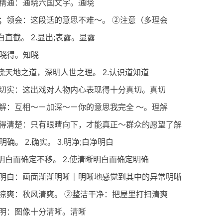
精通：通晓六国文字。通晓
；领会：这段话的意思不难～。 ②注意（多理会
白直截。 2.显出;表露。显露
道;晓得。知晓
通晓天地之道，深明人世之理。 2.认识道知道
切实：这出戏对人物内心表现得十分真切。真切
解：互相～ㄧ加深～ㄧ你的意思我完全 ～。理解
得清楚：只有眼睛向下，才能真正～群众的愿望了解
;明确。 2.确实。 3.明净;白净明白
晰明白而确定不移。 2.使清晰明白而确定明确
明白：画面渐渐明晰｜明晰地感觉到其中的异常明晰
凉爽：秋风清爽。 ②整洁干净：把屋里打扫清爽
明：图像十分清晰。清晰