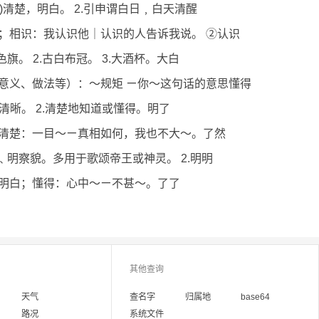
头脑)清楚，明白。 2.引申谓白日﹐白天清醒
；相识：我认识他｜认识的人告诉我说。 ②认识
色旗。 2.古白布冠。 3.大酒杯。大白
意义、做法等）：～规矩 ㄧ你～这句话的意思懂得
白;清晰。 2.清楚地知道或懂得。明了
清楚：一目～ㄧ真相如何，我也不大～。了然
智﹑明察貌。多用于歌颂帝王或神灵。 2.明明
明白；懂得：心中～ㄧ不甚～。了了
其他查询
天气
查名字
归属地
base64
路况
系统文件