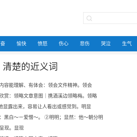
兴奋
愉快
愤怒
伤心
悲伤
哭泣
生气
清楚的近义词
内容能理解、有体会：领会文件精神。领会
欣赏：领略文章意图｜携酒溪边领略梅。领略
楚地显露出来，容易让人看出或感觉到。明显
：黑白～ㄧ爱憎～。 ②明明；显然：他～朝分明
露;呈现。显现