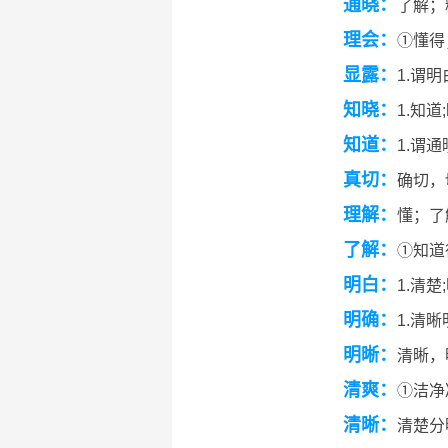
通晓：
了解；
理会：
①懂得
显露：
1.谓明
知晓：
1.知
知道：
1.谓
真切：
确切，
理解：
懂；了
了解：
①知道
明白：
1.清楚
明确：
1.清
明晰：
清晰，
清爽：
①洁净
清晰：
清楚分