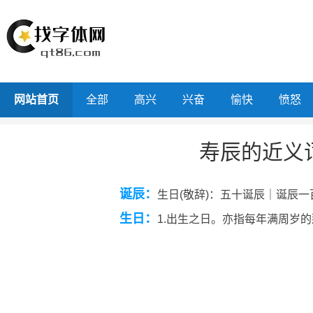
网站首页
全部
高兴
兴奋
愉快
愤怒
寿辰的近义
诞辰：
生日(敬辞)：五十诞辰｜诞辰
生日：
1.出生之日。亦指每年满周岁的