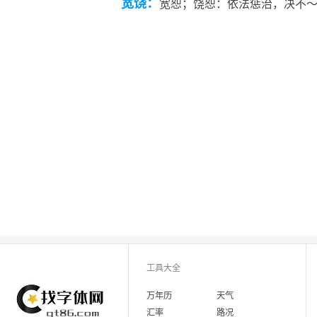
宽饶：
宽恕；饶恕：依法惩治，决不
工具大全
万年历
天气
汇率
路况