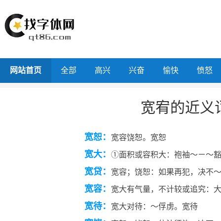
网站首页
全部
高兴
兴奋
愉快
愤怒
宽宥的近义
宽恕：
宽容饶恕。宽恕
宽大：
①面积或容积大：袍袖～ㄧ～豁
宽贷：
宽容；饶恕：如果再犯，决不
宽容：
宽大有气量，不计较或追究：
宽待：
宽大对待：～俘虏。宽待