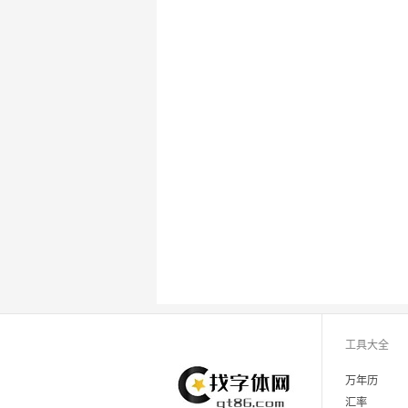
工具大全
万年历
汇率