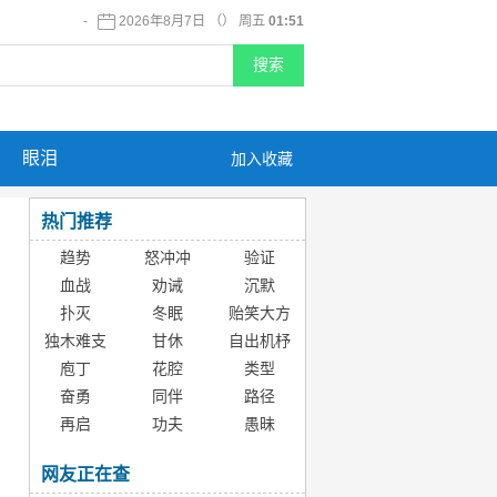
-
2026年8月7日 （） 周五
01:51
眼泪
加入收藏
热门推荐
趋势
怒冲冲
验证
血战
劝诫
沉默
扑灭
冬眠
贻笑大方
独木难支
甘休
自出机杼
庖丁
花腔
类型
奋勇
同伴
路径
再启
功夫
愚昧
网友正在查