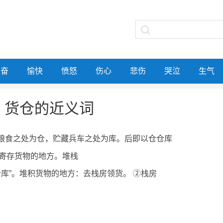
兴奋
愉快
愤怒
伤心
悲伤
哭泣
生气
货仓的近义词
藏粮食之处为仓，贮藏兵车之处为库。后即以仓仓库
寄存货物的地方。堆栈
仓库”。堆积货物的地方：去栈房领货。 ②栈房