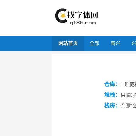
网站首页
全部
高兴
仓库：
1.贮
堆栈：
供临时
栈房：
①即“