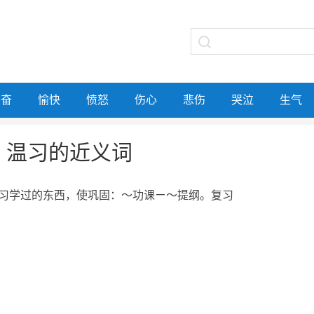
兴奋
愉快
愤怒
伤心
悲伤
哭泣
生气
温习的近义词
习学过的东西，使巩固：～功课ㄧ～提纲。复习