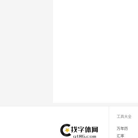
工具大全
万年历
汇率