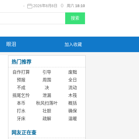
-
2026年8月8日 （） 周六
18:10
眼泪
加入收藏
热门推荐
自作打算
引导
废黜
预报
周围
全日
不成
决
流动
摇尾乞怜
泄漏
木筏
本币
秋风扫落叶
概括
打水
壮胆
确保
牙床
疏解
温暖
网友正在查