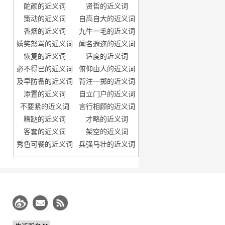
酡颜的近义词
贤哲的近义词
策动的近义词
自高自大的近义词
香烟的近义词
九牛一毛的近义词
嬉笑怒骂的近义词
闻名遐迩的近义词
恢复的近义词
适度的近义词
必不得已的近义词
俯仰由人的近义词
及早防备的近义词
背注一掷的近义词
添置的近义词
自立门户的近义词
不要紧的近义词
言行相顾的近义词
糟跶的近义词
才略的近义词
客套的近义词
架空的近义词
秀色可餐的近义词
兵强马壮的近义词