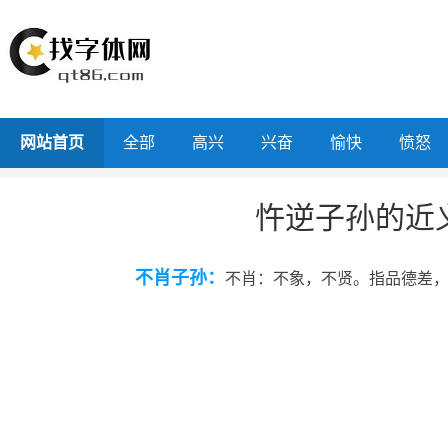
网站首页
全部
高兴
兴奋
愉快
愤怒
忤逆子孙的近
不肖子孙：
不肖：不象，不贤。指品德差