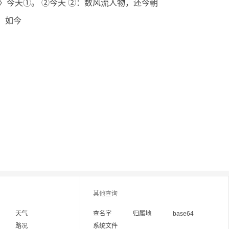
〉今天①。 ②今天 ②：数风流人物，还今朝
在。如今
其他查询
天气
查名字
归属地
base64
路况
系统文件