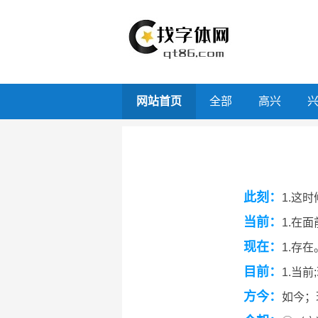
网站首页
全部
高兴
此刻：
1.这
当前：
1.在面
现在：
1.存在
目前：
1.当前
方今：
如今；