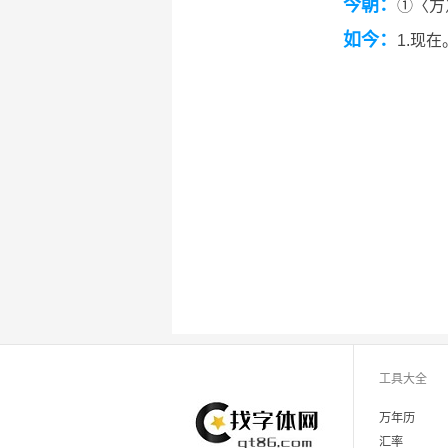
今朝：
①〈方
如今：
1.现
工具大全
万年历
汇率