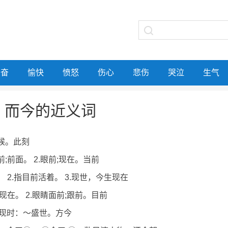
兴奋
愉快
愤怒
伤心
悲伤
哭泣
生气
而今的近义词
时候。此刻
前;前面。 2.眼前;现在。当前
。 2.指目前活着。 3.现世，今生现在
;现在。 2.眼睛面前;跟前。目前
现时：～盛世。方今