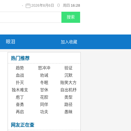
-
2026年8月6日 （） 周四
16:28
眼泪
加入收藏
热门推荐
趋势
怒冲冲
验证
血战
劝诫
沉默
扑灭
冬眠
贻笑大方
独木难支
甘休
自出机杼
庖丁
花腔
类型
奋勇
同伴
路径
再启
功夫
愚昧
网友正在查