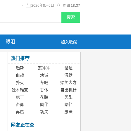
-
2026年8月6日 （） 周四
18:37
眼泪
加入收藏
热门推荐
趋势
怒冲冲
验证
血战
劝诫
沉默
扑灭
冬眠
贻笑大方
独木难支
甘休
自出机杼
庖丁
花腔
类型
奋勇
同伴
路径
再启
功夫
愚昧
网友正在查