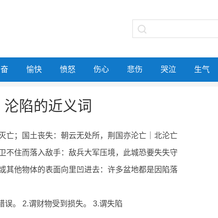
兴奋
愉快
愤怒
伤心
悲伤
哭泣
生气
沦陷的近义词
灭亡；国土丧失：朝云无处所，荆国亦沦亡｜北沦亡
卫不住而落入敌手：敌兵大军压境，此城恐要失失守
或其他物体的表面向里凹进去：许多盆地都是因陷落
错误。 2.谓财物受到损失。 3.谓失陷