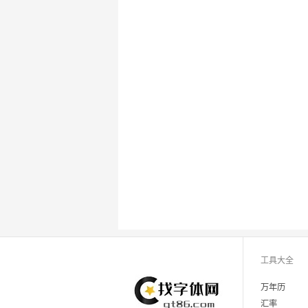
工具大全
万年历
汇率