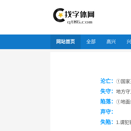
网站首页
全部
高兴
沦亡：
①国家
失守：
地方守
陷落：
①地面
弃守：
失陷：
1.谓犯