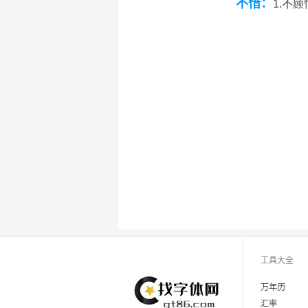
不惜：
1.不
工具大全
万年历
汇率