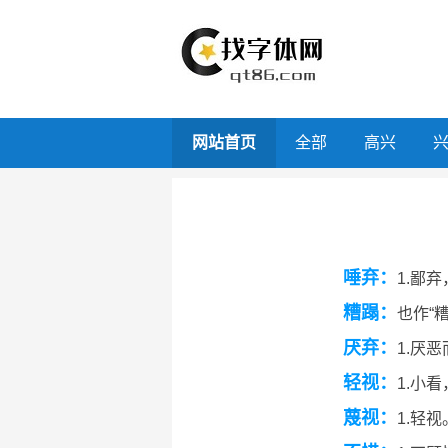
网站首页
全部
高兴
唾弃：
1.鄙
糟蹋：
也作“
厌弃：
1.厌
轻视：
1.小
蔑视：
1.轻