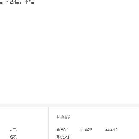
顾惜;不吝惜。不惜
其他查询
天气
查名字
归属地
base64
路况
系统文件