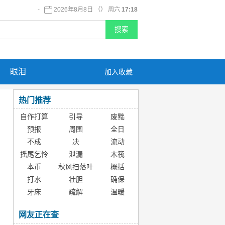
-
2026年8月8日 （） 周六
17:18
眼泪
加入收藏
热门推荐
自作打算
引导
废黜
预报
周围
全日
不成
决
流动
摇尾乞怜
泄漏
木筏
本币
秋风扫落叶
概括
打水
壮胆
确保
牙床
疏解
温暖
网友正在查