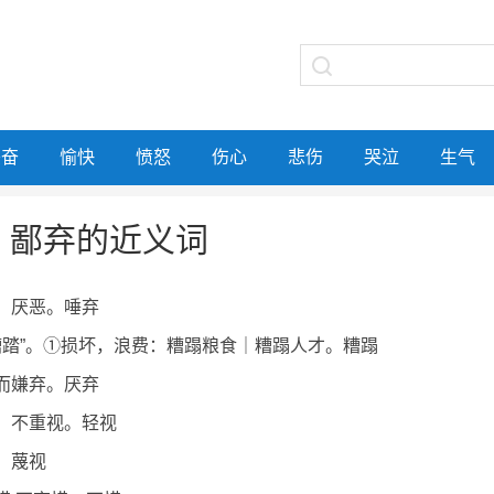
兴奋
愉快
愤怒
伤心
悲伤
哭泣
生气
鄙弃的近义词
弃，厌恶。唾弃
糟踏”。①损坏，浪费：糟蹋粮食｜糟蹋人才。糟蹋
恶而嫌弃。厌弃
看，不重视。轻视
视。蔑视