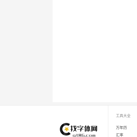
工具大全
万年历
汇率