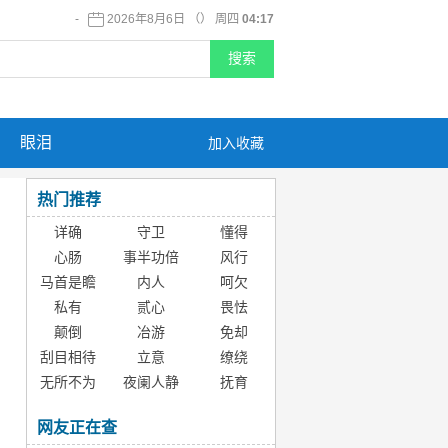
-
2026年8月6日 （） 周四
04:17
眼泪
加入收藏
热门推荐
详确
守卫
懂得
心肠
事半功倍
风行
马首是瞻
内人
呵欠
私有
贰心
畏怯
颠倒
冶游
免却
刮目相待
立意
缭绕
无所不为
夜阑人静
抚育
网友正在查