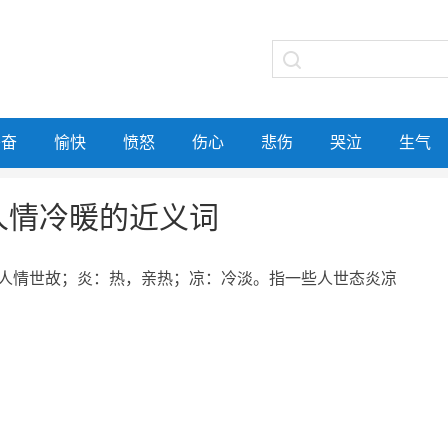
兴奋
愉快
愤怒
伤心
悲伤
哭泣
生气
人情冷暖的近义词
人情世故；炎：热，亲热；凉：冷淡。指一些人世态炎凉