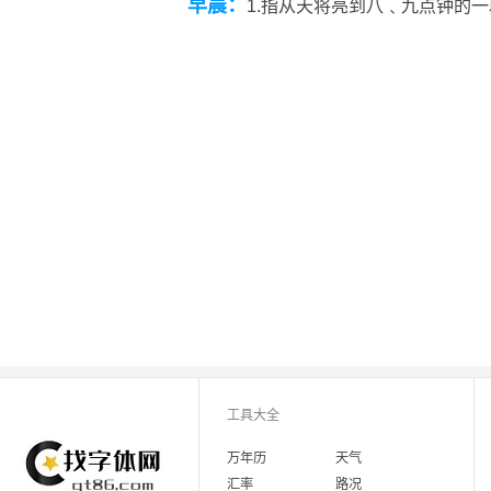
早晨：
1.指从天将亮到八﹑九点钟的一
工具大全
万年历
天气
汇率
路况