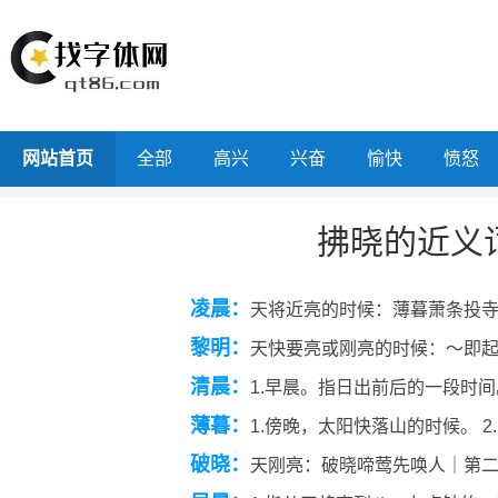
网站首页
全部
高兴
兴奋
愉快
愤怒
拂晓的近义
凌晨：
天将近亮的时候：薄暮萧条投
黎明：
天快要亮或刚亮的时候：～即
清晨：
1.早晨。指日出前后的一段时
薄暮：
1.傍晚，太阳快落山的时候。 
破晓：
天刚亮：破晓啼莺先唤人｜第