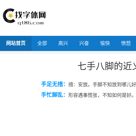
网站首页
全部
高兴
兴奋
愉快
愤怒
七手八脚的近
手足无措：
措：安放。手脚不知放到哪儿
手忙脚乱：
形容遇事慌张，不知如何是好