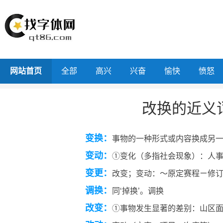
网站首页
全部
高兴
兴奋
愉快
愤怒
改换的近义
变换：
事物的一种形式或内容换成另
变动：
①变化（多指社会现象）：人
变更：
改变；变动：～原定赛程ㄧ修
调换：
同‘掉换’。调换
改变：
①事物发生显著的差别：山区